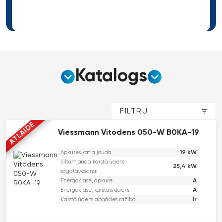
Katalogs
FILTRU
ATLAIDE
Viessmann Vitodens 050-W B0KA-19
19 kW
Apkures katla jauda
Siltumjauda karstā ūdens
25,4 kW
sagatavošanai
A
Energoklase, apkure
A
Energoklase, karstais ūdens
Ir
Karstā ūdens apgādes ražība