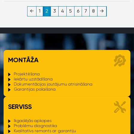
Jaunākajos Viessmann modeļos saglabājas izturīgie nerūsējošā
←
1
2
3
4
5
6
7
8
→
tērauda siltummaiņi, kas ir zīmola kvalitātes standarts un
apliecinājums ilgstošai uzticamībai.
MONTĀŽA
Projektēšana
Iekārtu uzstādīšana
Dokumentācijas jautājumu atrisināšana
Garantijas palaišana
SERVISS
Ikgadējās apkopes
Problēmu diagnostika
Kvalitatīvs remonts ar garantiju