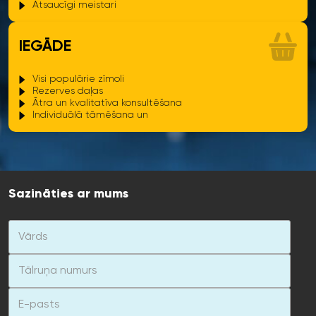
Atsaucīgi meistari
IEGĀDE
Visi populārie zīmoli
Rezerves daļas
Ātra un kvalitatīva konsultēšana
Individuālā tāmēšana un
Sazināties ar mums