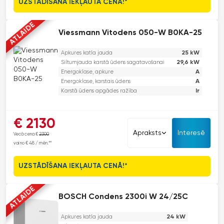
UZSTĀDĪŠANA IEKĻAUTA CENĀ!*
ATLAIDE
Viessmann Vitodens 050-W B0KA-25
25 kW
Apkures katla jauda
29,6 kW
Siltumjauda karstā ūdens sagatavošanai
A
Energoklase, apkure
A
Energoklase, karstais ūdens
Ir
Karstā ūdens apgādes ražība
Vitodens 050-W sērija. Premium klase par izdevīgu cenu. Ilgmūžīgs
€ 2130
dizains, viegla lietošana, ekonomija un gudrās funkcijas. Kas vēl
Apraksts
Interesē
Vecā cena €
2300
vairāk vajadzīgs?
vai no € 48 / mēn.**
UZSTĀDĪŠANA IEKĻAUTA CENĀ!*
ATLAIDE
BOSCH Condens 2300i W 24/25C
24 kW
Apkures katla jauda