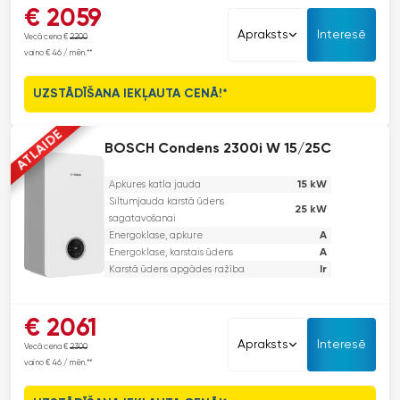
Vitodens 050-W sērija. Premium klase par izdevīgu cenu. Ilgmūžīgs
€ 2059
dizains, viegla lietošana, ekonomija un gudrās funkcijas. Kas vēl
Apraksts
Interesē
Vecā cena €
2200
vairāk vajadzīgs?
vai no € 46 / mēn.**
UZSTĀDĪŠANA IEKĻAUTA CENĀ!*
ATLAIDE
BOSCH Condens 2300i W 15/25C
15 kW
Apkures katla jauda
Siltumjauda karstā ūdens
25 kW
sagatavošanai
A
Energoklase, apkure
A
Energoklase, karstais ūdens
Ir
Karstā ūdens apgādes ražība
Šis pie sienas stiprināms kondensācijas katls nodrošina augstu
€ 2061
efektivitāti un modernu dizainu. Tam ir iebūvēts elektroniskais sūknis,
Apraksts
Interesē
Vecā cena €
2300
kas samazina enerģijas patēriņu, un papildu skaņas izolācija klusai
vai no € 46 / mēn.**
darbībai. Šis katls apvieno augstu efektivitāti, modernu dizainu un
lietotāja ērtības, padarot to piemērotu dažādiem mājokļiem.