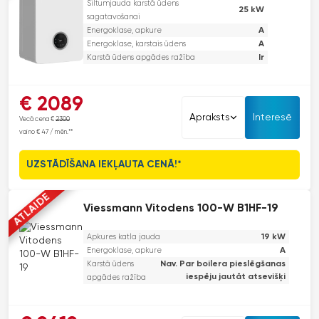
Siltumjauda karstā ūdens
25 kW
sagatavošanai
A
Energoklase, apkure
A
Energoklase, karstais ūdens
Ir
Karstā ūdens apgādes ražība
Šis pie sienas stiprināms kondensācijas katls nodrošina augstu
€ 2089
efektivitāti un modernu dizainu. Tam ir iebūvēts elektroniskais sūknis,
Apraksts
Interesē
Vecā cena €
2300
kas samazina enerģijas patēriņu, un papildu skaņas izolācija klusai
vai no € 47 / mēn.**
darbībai. Šis katls apvieno augstu efektivitāti, modernu dizainu un
lietotāja ērtības, padarot to piemērotu dažādiem mājokļiem.
UZSTĀDĪŠANA IEKĻAUTA CENĀ!*
ATLAIDE
Viessmann Vitodens 100-W B1HF-19
19 kW
Apkures katla jauda
A
Energoklase, apkure
Karstā ūdens
Nav. Par boilera pieslēgšanas
iespēju jautāt atsevišķi
apgādes ražība
Viessmann Vitodens 100-W piedāvā izcilu lietošanas ērtību,