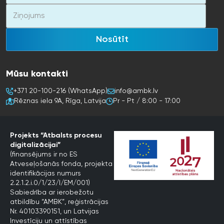
Nosūtīt
Mūsu kontakti
+371 20-100-216 (WhatsApp)
info@ambk.lv
Rēznas iela 9A, Rīga, Latvija
Pr - Pt / 8:00 - 17:00
Projekts “Atbalsts procesu
digitalizācijai”
(finansējums ir no ES
Atveseļošanās fonda, projekta
identifikācijas numurs
2.2.1.2.i.0/1/23/I/EM/001)
Sabiedrība ar ierobežotu
atbildību “AMBK”, reģistrācijas
Nr. 40103390151, un Latvijas
Investīciju un attīstības