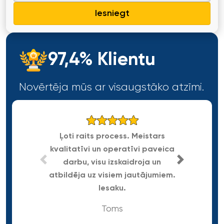
Iesniegt
97,4% Klientu
Novērtēja mūs ar visaugstāko atzīmi.
Ļoti raits process. Meistars
kvalitatīvi un operatīvi paveica
Gra
darbu, visu izskaidroja un
atbildēja uz visiem jautājumiem.
Iesaku.
Toms