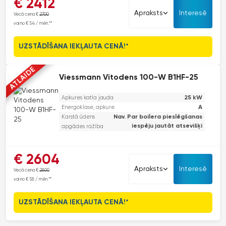
€ 2412
pateicoties skārienjūtīgajam ekrānam un viedajām funkcijām. Šis
Apraksts
Interesē
Vecā cena €
2700
modelis ir ideāls risinājums tiem, kas novērtē veiktspēju, ilgmūžību
vai no € 54 / mēn.**
un cenas un kvalitātes attiecību bez kompromisiem. Tā MatriX-Plus
deglis nodrošina tīru sadegšanu un precīzu modulāciju, kas garantē
UZSTĀDĪŠANA IEKĻAUTA CENĀ!*
augstus enerģijas ietaupījumus. Turklāt apkures katls ir gatavs
darbam ar H2 piejaukumu, nodrošinot ilgtspējību nākotnē.
ATLAIDE
Viessmann Vitodens 100-W B1HF-25
Jaunākajos Viessmann modeļos saglabājas izturīgie nerūsējošā
tērauda siltummaiņi, kas ir zīmola kvalitātes standarts un
25 kW
Apkures katla jauda
apliecinājums ilgstošai uzticamībai.
A
Energoklase, apkure
Karstā ūdens
Nav. Par boilera pieslēgšanas
iespēju jautāt atsevišķi
apgādes ražība
Viessmann Vitodens 100-W piedāvā izcilu lietošanas ērtību,
€ 2604
pateicoties skārienjūtīgajam ekrānam un viedajām funkcijām. Šis
Apraksts
Interesē
Vecā cena €
2800
modelis ir ideāls risinājums tiem, kas novērtē veiktspēju, ilgmūžību
vai no € 58 / mēn.**
un cenas un kvalitātes attiecību bez kompromisiem. Tā MatriX-Plus
deglis nodrošina tīru sadegšanu un precīzu modulāciju, kas garantē
UZSTĀDĪŠANA IEKĻAUTA CENĀ!*
augstus enerģijas ietaupījumus. Turklāt apkures katls ir gatavs
darbam ar H2 piejaukumu, nodrošinot ilgtspējību nākotnē.