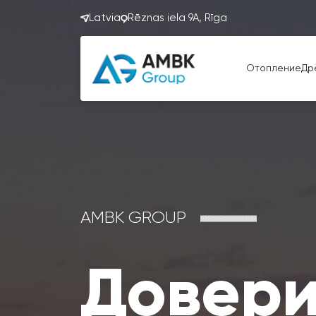
Latvia
Rēznas iela 9A, Rīga
Отопление
Др
AMBK GROUP
Довери