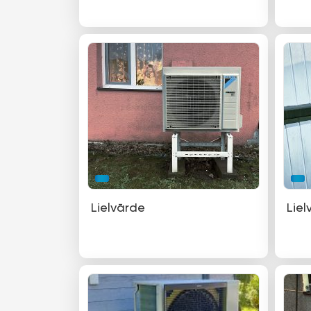
Lielvārde
Liel