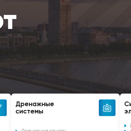
рт
Дренажные
С
системы
э