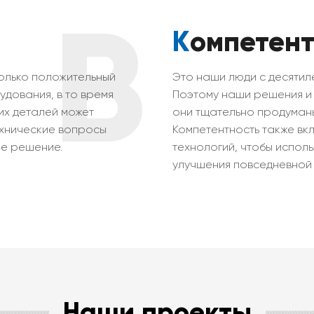
B
Компетен
только положительный
Это наши люди с десятил
дования, в то время
Поэтому наши решения и
их деталей может
они тщательно продуманы
технические вопросы
Компетентность также вкл
ое решение.
технологий, чтобы испол
улучшения повседневной 