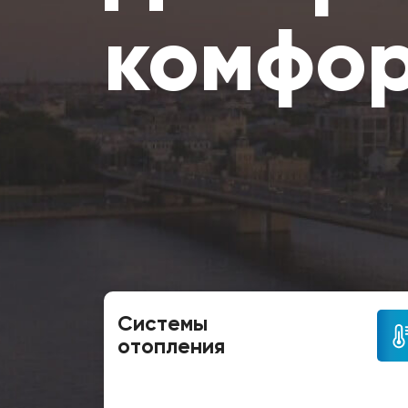
комфо
Системы
отопления