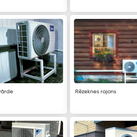
vārde
Rēzeknes rajons