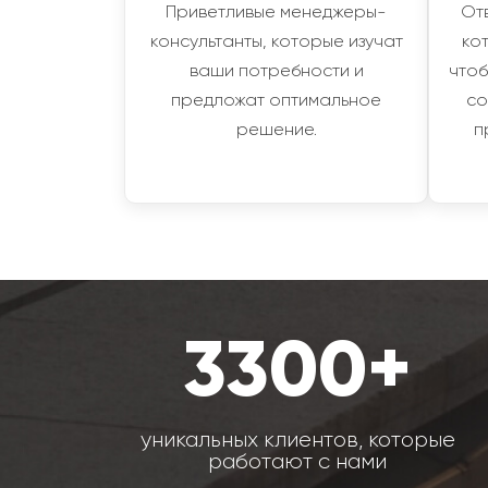
Приветливые менеджеры-
От
консультанты, которые изучат
ко
ваши потребности и
чтоб
предложат оптимальное
со
решение.
п
3300+
уникальных клиентов, которые
работают с нами