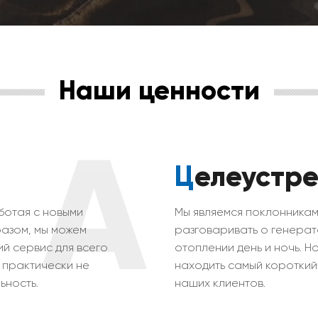
Наши ценности
A
Целеустр
ботая с новыми
Мы являемся поклонника
разом, мы можем
разговаривать о генерат
й сервис для всего
отоплении день и ночь. Н
 практически не
находить самый короткий 
ьность.
наших клиентов.