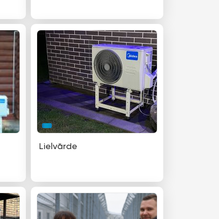
Lielvārde