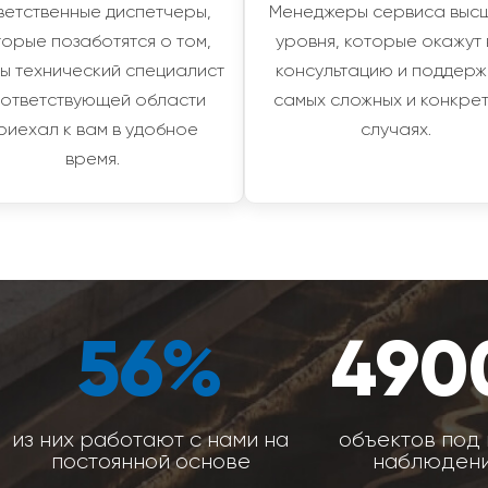
ветственные диспетчеры,
Менеджеры сервиса выс
торые позаботятся о том,
уровня, которые окажут
ы технический специалист
консультацию и поддерж
ответствующей области
самых сложных и конкре
риехал к вам в удобное
случаях.
время.
56%
490
из них работают с нами на
объектов под
постоянной основе
наблюден