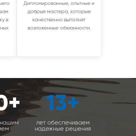
шего
Дипломированные, опытные и
 вам
добрые мастера, которые
ку в
качественно выполнят
тных
возложенные обязанности.
0+
13+
 нашим
лет обеспечиваем
ием
надежные решения