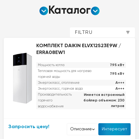
Каталог
FILTRU
КОМПЛЕКТ DAIKIN ELVX12S23E9W /
ERRA08EW1
7.95 кВт
Мощность котла
Тепловая мощность для нагрева
7.95 кВт
горячей воды
A+++
Энергокласс, отопление
A+++
Энергокласс, горячая вода
Производительность
Имеется встроенный
бойлер объемом: 230
горячего
литров
водоснабжения
Обеспечивает отопление, охлаждение и подогрев горячей воды,
Запросить цену!
идеально подходит для энергоэффективных домов.
Описание
Интересует