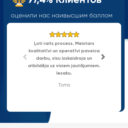
оценили нас наивысшим
баллом
Ļoti raits process. Meistars
kvalitatīvi un operatīvi paveica
Gra
darbu, visu izskaidroja un
atbildēja uz visiem jautājumiem.
Iesaku.
Toms