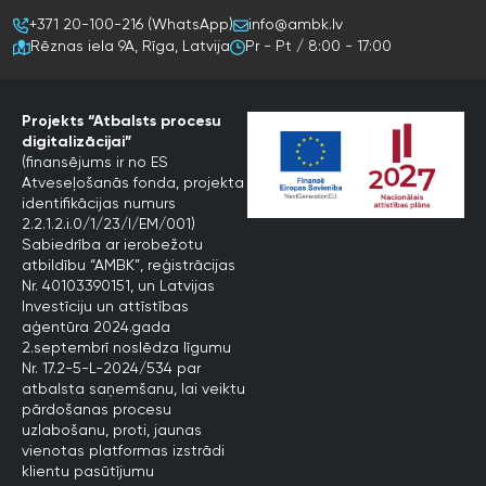
+371 20-100-216 (WhatsApp)
info@ambk.lv
Rēznas iela 9A, Rīga, Latvija
Pr - Pt / 8:00 - 17:00
Projekts “Atbalsts procesu
digitalizācijai”
(finansējums ir no ES
Atveseļošanās fonda, projekta
identifikācijas numurs
2.2.1.2.i.0/1/23/I/EM/001)
Sabiedrība ar ierobežotu
atbildību “AMBK”, reģistrācijas
Nr. 40103390151, un Latvijas
Investīciju un attīstības
aģentūra 2024.gada
2.septembrī noslēdza līgumu
Nr. 17.2-5-L-2024/534 par
atbalsta saņemšanu, lai veiktu
pārdošanas procesu
uzlabošanu, proti, jaunas
vienotas platformas izstrādi
klientu pasūtījumu