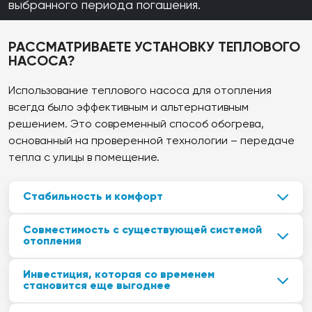
выбранного периода погашения.
управления и эстетичным дизайном.
Электрический нагревательный элемент: 9 кВт
РАССМАТРИВАЕТЕ УСТАНОВКУ ТЕПЛОВОГО
Размеры (внутренний блок/наружный блок): 840x440x390 /
НАСОСА?
1003x1270x533
Использование теплового насоса для отопления
всегда было эффективным и альтернативным
решением. Это современный способ обогрева,
основанный на проверенной технологии – передаче
тепла с улицы в помещение.
Стабильность и комфорт
Отопление с помощью теплового насоса
Совместимость с существующей системой
обеспечивает непревзойденный уровень комфорта в
отопления
повседневной жизни. Равномерное поддержание
Тепловой насос может работать совместно с вашей
температуры, удобное управление и ежегодное
Инвестиция, которая со временем
существующей системой отопления, обеспечивая
техническое обслуживание – вероятно, единственные
становится еще выгоднее
дополнительную гибкость и надежность.
моменты, когда вам придется вспоминать о своей
Тепловой насос работает на электричестве. В