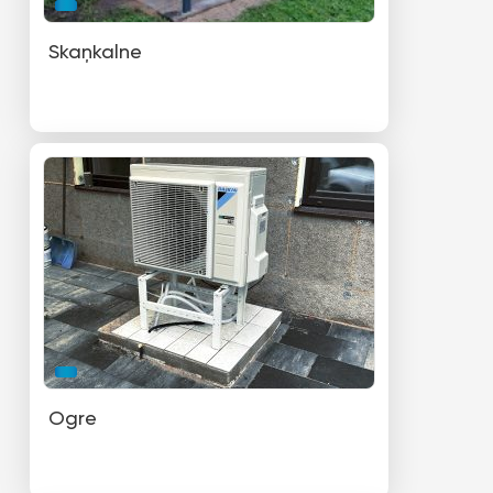
Skaņkalne
Ogre