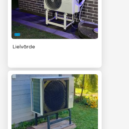
Lielvārde