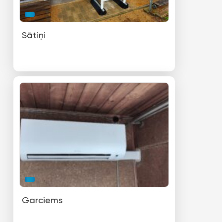
Sātiņi
Garciems