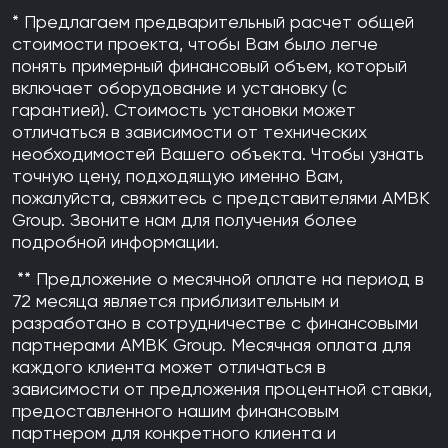
• Этот тепловой насос является идеальным решением для домов,
температуры.
* Предлагаем предварительный расчет общей
желающих иметь энергоэффективную и надежную систему
• Простота установки и обслуживания: электронная панель
стоимости проекта, чтобы Вам было легче
отопления и охлаждения с современными возможностями
управления и гидравлические компоненты расположены на
понять примерный финансовый объем, который
управления и эстетичным дизайном.
передней панели, обеспечивая легкий доступ для обслуживания.
включает оборудование и установку (с
• Совместимость с различными решениями для водяных
гарантией). Стоимость установки может
Электрический нагревательный элемент: 9 кВт
накопителей: возможно комбинирование с резервуаром из
отличаться в зависимости от технических
Размеры (внутренний блок/наружный блок): 840x440x390 /
нержавеющей стали или термическим аккумулятором ECH2O.
необходимостей Вашего объекта. Чтобы узнать
1003x1270x533
точную цену, подходящую именно Вам,
Преимущества:
пожалуйста, свяжитесь с представителями AMBK
Group. Звоните нам для получения более
• Приложение Onecta (опционально): позволяет управлять
подробной информации.
климатом в помещении из любой точки с помощью смартфона или
планшета.
** Предложение о месячной оплате на период в
• Гарантированная работа до -28°C: подходит для любого климата,
72 месяца является приблизительным и
способен работать даже в суровых зимних условиях.
разработано в сотрудничестве с финансовыми
• Быстрая конфигурация: 9-ступенчатый проводник конфигурации с
партнерами AMBK Group. Месячная оплата для
высокоразрешающим цветным интерфейсом обеспечивает
каждого клиента может отличаться в
быструю и простую установку.
зависимости от предложения процентной ставки,
• Этот тепловой насос является идеальным решением для домов,
предоставленного нашим финансовым
желающих иметь энергоэффективную и надежную систему
партнером для конкретного клиента и
отопления и охлаждения с современными возможностями