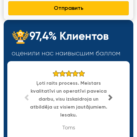
Отправить
97,4% Клиентов
оценили нас наивысшим
баллом
Ļoti raits process. Meistars
kvalitatīvi un operatīvi paveica
Gra
darbu, visu izskaidroja un
atbildēja uz visiem jautājumiem.
Iesaku.
Toms