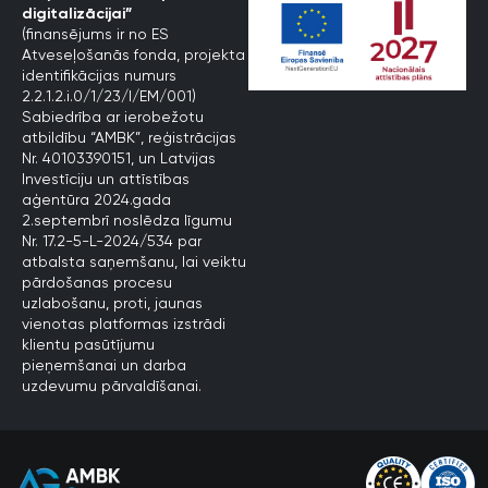
digitalizācijai”
(finansējums ir no ES
Atveseļošanās fonda, projekta
identifikācijas numurs
2.2.1.2.i.0/1/23/I/EM/001)
Sabiedrība ar ierobežotu
atbildību “AMBK”, reģistrācijas
Nr. 40103390151, un Latvijas
Investīciju un attīstības
aģentūra 2024.gada
2.septembrī noslēdza līgumu
Nr. 17.2-5-L-2024/534 par
atbalsta saņemšanu, lai veiktu
pārdošanas procesu
uzlabošanu, proti, jaunas
vienotas platformas izstrādi
klientu pasūtījumu
pieņemšanai un darba
uzdevumu pārvaldīšanai.