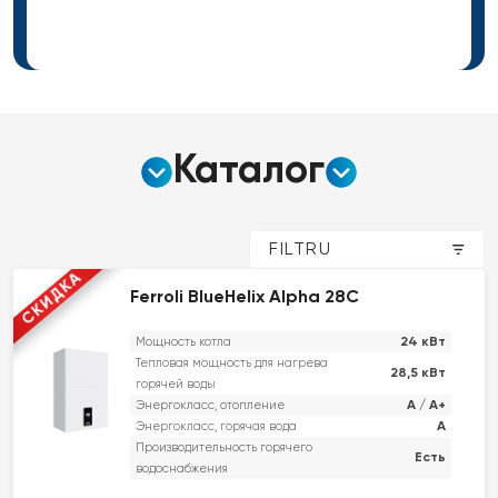
Каталог
FILTRU
СКИДКА
Ferroli BlueHelix Alpha 28C
24 кВт
Мощность котла
Тепловая мощность для нагрева
28,5 кВт
горячей воды
A / A+
Энергокласс, отопление
A
Энергокласс, горячая вода
Производительность горячего
Есть
водоснабжения