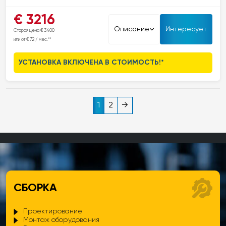
Ferroli BlueHelix HiTech RRT – это современное и
€ 3216
энергоэффективное решение, достигающее класса
Описание
Интересует
Старая цена €
3400
энергоэффективности A+ при использовании пульта
или от € 72 / мес.**
дистанционного управления CONNECT и датчика наружной
температуры.Эта модель является отличным выбором для замены
УСТАНОВКА ВКЛЮЧЕНА В СТОИМОСТЬ!*
старого отопительного оборудования, обеспечивая надежную
работу и удобство использования. BlueHelix HiTech предлагает
широкий диапазон модуляции для эффективного использования
энергии и поддерживает использование топлива с добавлением
1
2
→
H2, что делает его пригодным для устойчивого отопления в
будущем. Прочный дизайн и оптимальное соотношение мощности
и цены делают эту модель разумным выбором для тех, кто ценит
современные функции и надежность.BlueHelix HiTech – это
идеальное сочетание современных технологий и проверенного
качества.
СБОРКА
Проектирование
Монтаж оборудования