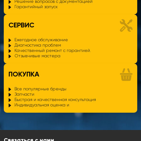
Решение вопросов с документацией
Гарантийный запуск
СЕРВИС
Ежегодное обслуживание
Диагностика проблем
Качественный ремонт с гарантией.
Отзывчивые мастера
ПОКУПКА
Все популярные бренды
Запчасти
Быстрая и качественная консультация
Индивидуальная оценка и
Связаться с нами