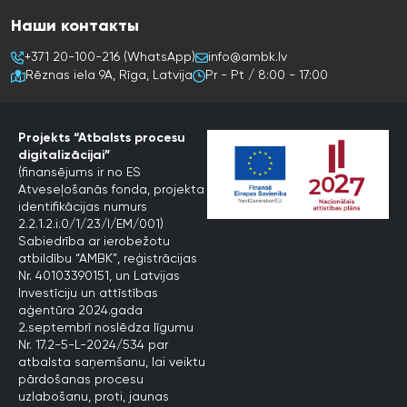
Наши контакты
+371 20-100-216 (WhatsApp)
info@ambk.lv
Rēznas iela 9A, Rīga, Latvija
Pr - Pt / 8:00 - 17:00
Projekts “Atbalsts procesu
digitalizācijai”
(finansējums ir no ES
Atveseļošanās fonda, projekta
identifikācijas numurs
2.2.1.2.i.0/1/23/I/EM/001)
Sabiedrība ar ierobežotu
atbildību “AMBK”, reģistrācijas
Nr. 40103390151, un Latvijas
Investīciju un attīstības
aģentūra 2024.gada
2.septembrī noslēdza līgumu
Nr. 17.2-5-L-2024/534 par
atbalsta saņemšanu, lai veiktu
pārdošanas procesu
uzlabošanu, proti, jaunas