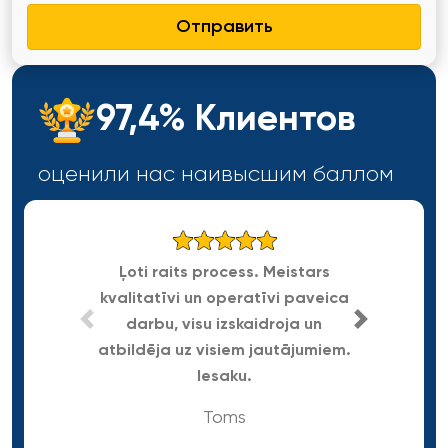
Отправить
97,4% Клиентов
оценили нас наивысшим
баллом
Ļoti raits process. Meistars
kvalitatīvi un operatīvi paveica
Gra
darbu, visu izskaidroja un
atbildēja uz visiem jautājumiem.
Iesaku.
Toms