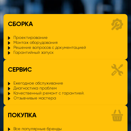
• Доступны модели с встроенным резервным нагревателем на 3, 6
или 9 кВт, а также версии без нагревателя.
• Может использоваться в сочетании с совместимыми устройствами
для повышения эффективности работы системы.
СБОРКА
Преимущества:
• Приложение Onecta (дополнительное оборудование) –
Проектирование
позволяет управлять климатом в помещении через смартфон или
Монтаж оборудования
Решение вопросов с документацией
планшет.
Гарантийный запуск
• Голосовое управление – возможность контролировать устройство
с помощью голосовых команд для удобного использования.
СЕРВИС
Электрический нагревательный элемент: 9 кВт
Размеры (внутренний блок/наружный блок): 1650x595x634 /
Ежегодное обслуживание
870x1100x460
Диагностика проблем
Качественный ремонт с гарантией.
Отзывчивые мастера
ПОКУПКА
Все популярные бренды