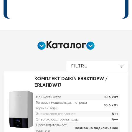
Каталог
FILTRU
КОМПЛЕКТ DAIKIN EBBX11D9W /
ERLA11DW17
10.6 кВт
Мощность котла
Тепловая мощность для нагрева
10.6 кВт
горячей воды
A++
Энергокласс, отопление
A++
Энергокласс, горячая вода
Производительность
Возможно подключение
горячего