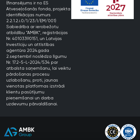
(finansējums ir no ES
Atveseļošanās fonda, projekta
identifikācijas numurs
2.2.1.2.i.0/1/23/I/EM/001)
Sabiedrība ar ierobežotu
atbildību “AMBK”, reģistrācijas
Nr. 40103390151, un Latvijas
Investīciju un attīstības
aģentūra 2024.gada
2.septembrī noslēdza līgumu
Nr. 17.2-5-L-2024/534 par
atbalsta saņemšanu, lai veiktu
pārdošanas procesu
uzlabošanu, proti, jaunas
vienotas platformas izstrādi
klientu pasūtījumu
pieņemšanai un darba
uzdevumu pārvaldīšanai.