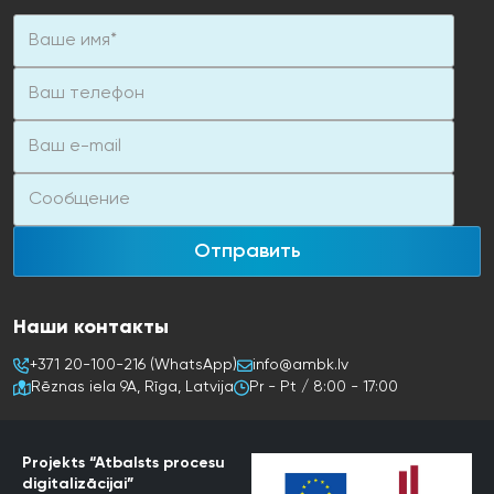
Электрический нагревательный элемент: 9 кВт
Размеры (внутренний блок/наружный блок): 840x440x390 /
1003x1270x533
Отправить
Наши контакты
+371 20-100-216 (WhatsApp)
info@ambk.lv
Rēznas iela 9A, Rīga, Latvija
Pr - Pt / 8:00 - 17:00
Projekts “Atbalsts procesu
digitalizācijai”