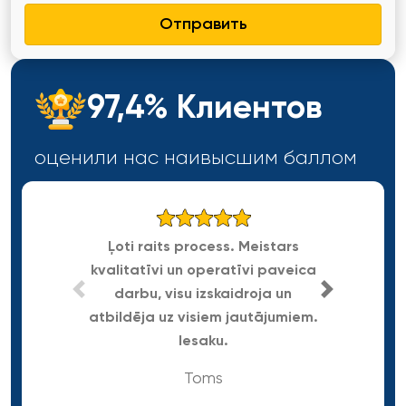
Отправить
97,4% Клиентов
оценили нас наивысшим
баллом
Ļoti raits process. Meistars
kvalitatīvi un operatīvi paveica
Gra
darbu, visu izskaidroja un
atbildēja uz visiem jautājumiem.
Iesaku.
Toms