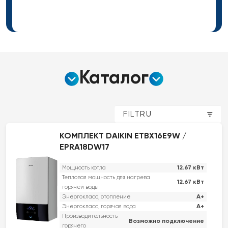
Каталог
FILTRU
КОМПЛЕКТ DAIKIN ETBX16E9W /
EPRA18DW17
12.67 кВт
Мощность котла
Тепловая мощность для нагрева
12.67 кВт
горячей воды
A+
Энергокласс, отопление
A+
Энергокласс, горячая вода
Производительность
Возможно подключение
горячего