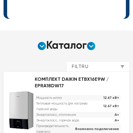
Каталог
FILTRU
КОМПЛЕКТ DAIKIN ETBX16E9W /
EPRA18DW17
12.67 кВт
Мощность котла
Тепловая мощность для нагрева
12.67 кВт
горячей воды
A+
Энергокласс, отопление
A+
Энергокласс, горячая вода
Производительность
Возможно подключение
горячего