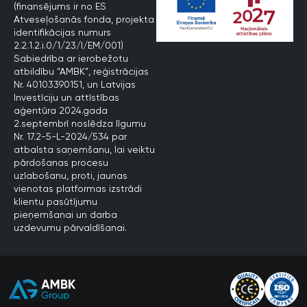
(finansējums ir no ES
Atveseļošanās fonda, projekta
identifikācijas numurs
2.2.1.2.i.0/1/23/I/EM/001)
Sabiedrība ar ierobežotu
atbildību “AMBK”, reģistrācijas
Nr. 40103390151, un Latvijas
Investīciju un attīstības
aģentūra 2024.gada
2.septembrī noslēdza līgumu
Nr. 17.2-5-L-2024/534 par
atbalsta saņemšanu, lai veiktu
pārdošanas procesu
uzlabošanu, proti, jaunas
vienotas platformas izstrādi
klientu pasūtījumu
pieņemšanai un darba
uzdevumu pārvaldīšanai.