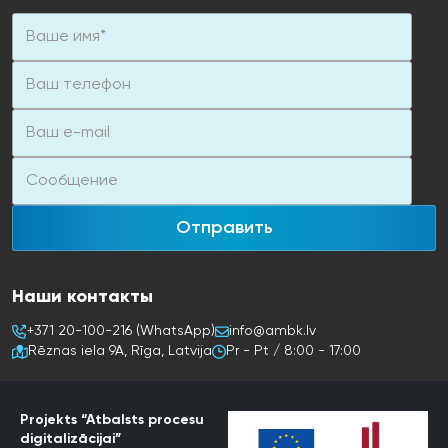
Электрический нагревательный элемент: 9 кВт
Размеры (внутренний блок/наружный блок): 840x440x390 /
1003x1270x533
Отправить
Наши контакты
+371 20-100-216 (WhatsApp)
info@ambk.lv
Rēznas iela 9A, Rīga, Latvija
Pr - Pt / 8:00 - 17:00
Projekts “Atbalsts procesu
digitalizācijai”