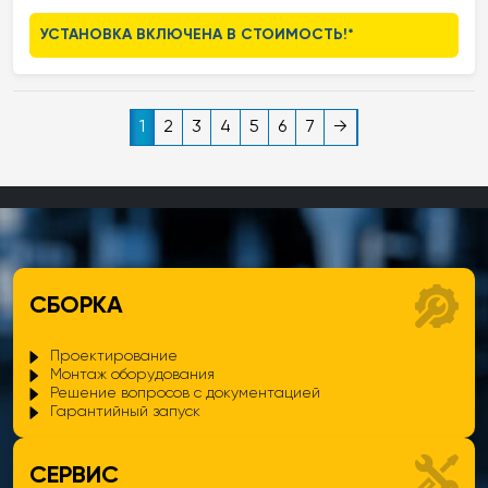
сочетает в себе высокую эффективность, стильный дизайн и
УСТАНОВКА ВКЛЮЧЕНА В СТОИМОСТЬ!*
удобство для пользователя, что делает его подходящим для
различных типов жилья.
1
2
3
4
5
6
7
→
СБОРКА
Проектирование
Монтаж оборудования
Решение вопросов с документацией
Гарантийный запуск
СЕРВИС