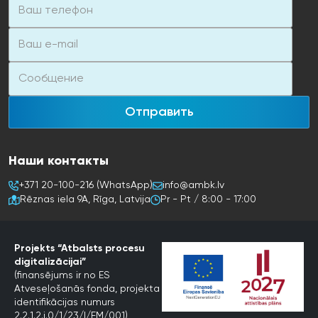
Отправить
Наши контакты
+371 20-100-216 (WhatsApp)
info@ambk.lv
Rēznas iela 9A, Rīga, Latvija
Pr - Pt / 8:00 - 17:00
Projekts “Atbalsts procesu
digitalizācijai”
(finansējums ir no ES
Atveseļošanās fonda, projekta
identifikācijas numurs
2.2.1.2.i.0/1/23/I/EM/001)