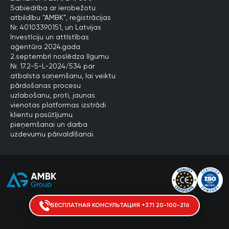
Sabiedrība ar ierobežotu
atbildību “AMBK”, reģistrācijas
Nr. 40103390151, un Latvijas
Investīciju un attīstības
aģentūra 2024.gada
2.septembrī noslēdza līgumu
Nr. 17.2-5-L-2024/534 par
atbalsta saņemšanu, lai veiktu
pārdošanas procesu
uzlabošanu, proti, jaunas
vienotas platformas izstrādi
klientu pasūtījumu
pieņemšanai un darba
uzdevumu pārvaldīšanai.
БЕСПЛАТНАЯ КОНСУЛЬТАЦИЯ +371 20-100-216