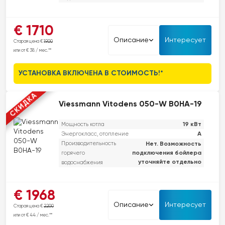
Этот компактный двухконтурный конденсационный котел прост в
€ 1710
использовании, обслуживании и установке. Он экономичен и служит
Описание
Интересует
Старая цена €
1900
более 10 лет. Модель GC1200W отличается высокой
или от € 38 / мес.**
эффективностью и является отличным выбором для модернизации
старых систем отопления. GC1200W разработан как экономически
УСТАНОВКА ВКЛЮЧЕНА В СТОИМОСТЬ!*
выгодное решение с возможностью прямого подключения к
системам напольного отопления и управления в зависимости от
СКИДКА
погодных условий.
Viessmann Vitodens 050-W B0HA-19
19 кВт
Мощность котла
A
Энергокласс, отопление
Производительность
Нет. Возможность
подключения бойлера
горячего
уточняйте отдельно
водоснабжения
Серия Vitodens 050-W. Премиум-класс по доступной цене.
€ 1968
Надежный дизайн, простота в использовании, экономичность и
Описание
Интересует
Старая цена €
2200
умные функции. Что еще нужно?
или от € 44 / мес.**