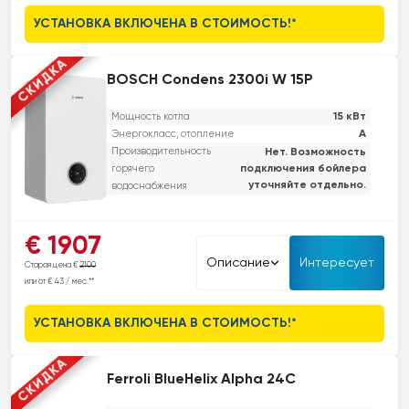
УСТАНОВКА ВКЛЮЧЕНА В СТОИМОСТЬ!*
СКИДКА
BOSCH Condens 2300i W 15P
15 кВт
Мощность котла
A
Энергокласс, отопление
Производительность
Нет. Возможность
подключения бойлера
горячего
уточняйте отдельно.
водоснабжения
Этот настенный конденсационный котел обеспечивает высокую
€ 1907
эффективность и современный дизайн. Он оснащен встроенным
Описание
Интересует
Старая цена €
2100
электронным насосом, который снижает потребление энергии, и
или от € 43 / мес.**
дополнительной звукоизоляцией для тихой работы. Этот котел
сочетает в себе высокую эффективность, стильный дизайн и
УСТАНОВКА ВКЛЮЧЕНА В СТОИМОСТЬ!*
удобство для пользователя, что делает его подходящим для
различных типов жилья.
СКИДКА
Ferroli BlueHelix Alpha 24C