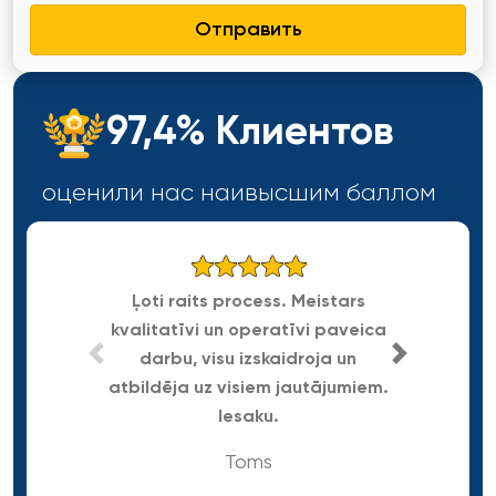
Отправить
97,4% Клиентов
оценили нас наивысшим
баллом
Ļoti raits process. Meistars
kvalitatīvi un operatīvi paveica
Gra
darbu, visu izskaidroja un
atbildēja uz visiem jautājumiem.
Iesaku.
Toms