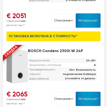
уточняйте отдельно
водоснабжения
Серия Vitodens 050-W. Премиум-класс по доступной цене.
€ 2051
Надежный дизайн, простота в использовании, экономичность и
Описание
Интересует
Старая цена €
2300
умные функции. Что еще нужно?
или от € 46 / мес.**
УСТАНОВКА ВКЛЮЧЕНА В СТОИМОСТЬ!*
СКИДКА
BOSCH Condens 2300i W 24P
24 кВт
Мощность котла
A
Энергокласс, отопление
Производительность
Нет. Возможность
подключения бойлера
горячего
уточняйте отдельно.
водоснабжения
Этот настенный конденсационный котел обеспечивает высокую
€ 2065
эффективность и современный дизайн. Он оснащен встроенным
Описание
Интересует
Старая цена €
2300
электронным насосом, который снижает потребление энергии, и
или от € 46 / мес.**
дополнительной звукоизоляцией для тихой работы. Этот котел