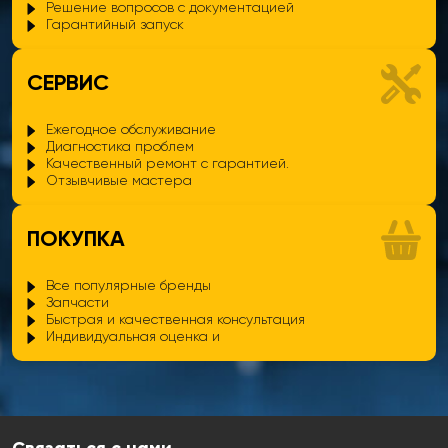
Решение вопросов с документацией
Гарантийный запуск
СЕРВИС
Ежегодное обслуживание
Диагностика проблем
Качественный ремонт с гарантией.
Отзывчивые мастера
ПОКУПКА
Все популярные бренды
Запчасти
Быстрая и качественная консультация
Индивидуальная оценка и