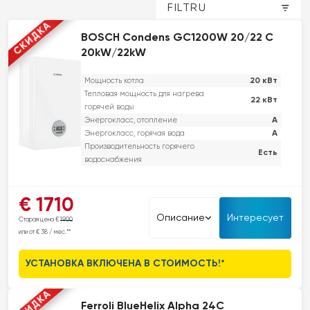
FILTRU
СКИДКА
BOSCH Condens GC1200W 20/22 C
20kW/22kW
20 кВт
Мощность котла
Тепловая мощность для нагрева
22 кВт
горячей воды
A
Энергокласс, отопление
A
Энергокласс, горячая вода
Производительность горячего
Есть
водоснабжения
Этот компактный двухконтурный конденсационный котел прост в
€ 1710
использовании, обслуживании и установке. Он экономичен и служит
Описание
Интересует
Старая цена €
1900
более 10 лет. Модель GC1200W отличается высокой
или от € 38 / мес.**
эффективностью и является отличным выбором для модернизации
старых систем отопления. GC1200W разработан как экономически
УСТАНОВКА ВКЛЮЧЕНА В СТОИМОСТЬ!*
выгодное решение с возможностью прямого подключения к
системам напольного отопления и управления в зависимости от
СКИДКА
погодных условий.
Ferroli BlueHelix Alpha 24C