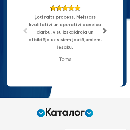
Ļoti raits process. Meistars
kvalitatīvi un operatīvi paveica
Gra
darbu, visu izskaidroja un
atbildēja uz visiem jautājumiem.
Iesaku.
Toms
Каталог