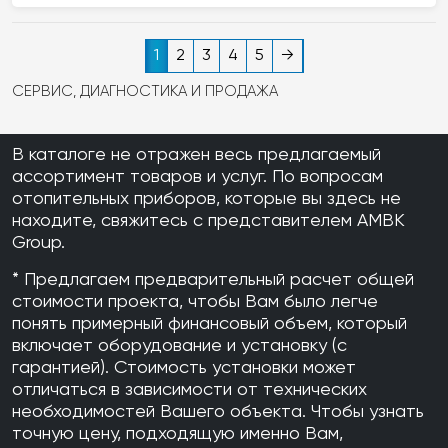
встроенным расширительным баком и теплообменником из
нержавеющей стали, что обеспечивает долговечность и удобство
эксплуатации. Кроме того, модель Alpha совместима с солнечными
1
2
3
4
5
→
коллекторами и другими современными системами, что делает её
СЕРВИС, ДИАГНОСТИКА И ПРОДАЖА
отличным выбором для тех, кто ищет энергоэффективное и
устойчивое отопительное решение.
В каталоге не отражен весь предлагаемый
ассортимент товаров и услуг. По вопросам
отопительных приборов, которые вы здесь не
находите, свяжитесь с представителем AMBK
Group.
* Предлагаем предварительный расчет общей
стоимости проекта, чтобы Вам было легче
понять примерный финансовый объем, который
включает оборудование и установку (с
гарантией). Стоимость установки может
отличаться в зависимости от технических
необходимостей Вашего объекта. Чтобы узнать
точную цену, подходящую именно Вам,