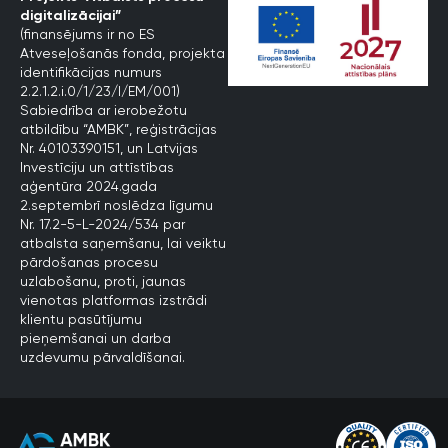
digitalizācijai”
(finansējums ir no ES
Atveseļošanās fonda, projekta
identifikācijas numurs
2.2.1.2.i.0/1/23/I/EM/001)
Sabiedrība ar ierobežotu
atbildību “AMBK”, reģistrācijas
Nr. 40103390151, un Latvijas
Investīciju un attīstības
aģentūra 2024.gada
2.septembrī noslēdza līgumu
Nr. 17.2-5-L-2024/534 par
atbalsta saņemšanu, lai veiktu
pārdošanas procesu
uzlabošanu, proti, jaunas
vienotas platformas izstrādi
klientu pasūtījumu
pieņemšanai un darba
uzdevumu pārvaldīšanai.