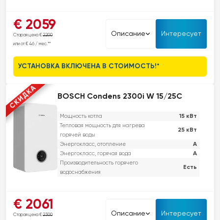
Серия Vitodens 050-W. Премиум-класс по доступной цене.
€ 2059
Надежный дизайн, простота в использовании, экономичность и
Описание
Интересует
Старая цена €
2200
умные функции. Что еще нужно?
или от € 46 / мес.**
УСТАНОВКА ВКЛЮЧЕНА В СТОИМОСТЬ!*
СКИДКА
BOSCH Condens 2300i W 15/25C
15 кВт
Мощность котла
Тепловая мощность для нагрева
25 кВт
горячей воды
A
Энергокласс, отопление
A
Энергокласс, горячая вода
Производительность горячего
Есть
водоснабжения
Этот настенный конденсационный котел обеспечивает высокую
€ 2061
эффективность и современный дизайн. Он оснащен встроенным
Описание
Интересует
Старая цена €
2300
электронным насосом, который снижает потребление энергии, и