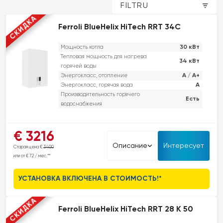
FILTRU
СКИДКА
Ferroli BlueHelix HiTech RRT 34C
30 кВт
Мощность котла
Тепловая мощность для нагрева
34 кВт
горячей воды
A / A+
Энергокласс, отопление
A
Энергокласс, горячая вода
Производительность горячего
Есть
водоснабжения
Ferroli BlueHelix HiTech RRT – это современное и
€ 3216
энергоэффективное решение, достигающее класса
Описание
Интересует
Старая цена €
3400
энергоэффективности A+ при использовании пульта
или от € 72 / мес.**
дистанционного управления CONNECT и датчика наружной
температуры.Эта модель является отличным выбором для замены
УСТАНОВКА ВКЛЮЧЕНА В СТОИМОСТЬ!*
старого отопительного оборудования, обеспечивая надежную
работу и удобство использования. BlueHelix HiTech предлагает
СКИДКА
широкий диапазон модуляции для эффективного использования
Ferroli BlueHelix HiTech RRT 28 K 50
энергии и поддерживает использование топлива с добавлением