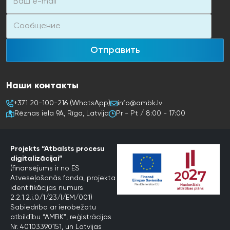
Отправить
Наши контакты
+371 20-100-216 (WhatsApp)
info@ambk.lv
Rēznas iela 9A, Rīga, Latvija
Pr - Pt / 8:00 - 17:00
Projekts “Atbalsts procesu
digitalizācijai”
(finansējums ir no ES
Atveseļošanās fonda, projekta
identifikācijas numurs
2.2.1.2.i.0/1/23/I/EM/001)
Sabiedrība ar ierobežotu
atbildību “AMBK”, reģistrācijas
Nr. 40103390151, un Latvijas