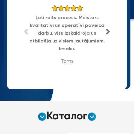
Ļoti raits process. Meistars
kvalitatīvi un operatīvi paveica
Gra
darbu, visu izskaidroja un
atbildēja uz visiem jautājumiem.
Iesaku.
Toms
Каталог