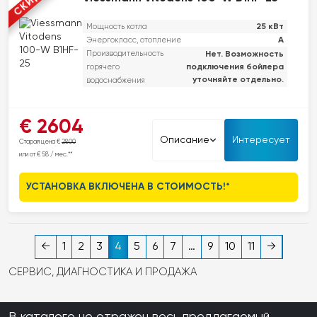
устойчивым к требованиям будущего.
25 кВт
Мощность котла
Новейшие модели Viessmann сохраняют прочные
A
Энергокласс, отопление
теплообменники из нержавеющей стали — стандарт качества
Производительность
Нет. Возможность
бренда и залог долгосрочной надежности.
подключения бойлера
горячего
уточняйте отдельно.
водоснабжения
Viessmann Vitodens 100-W предлагает исключительное удобство
€ 2604
использования благодаря сенсорному экрану и интеллектуальным
Описание
Интересует
Старая цена €
2800
функциям. Эта модель — идеальное решение для тех, кто ценит
или от € 58 / мес.**
производительность, долговечность и оптимальное соотношение
цены и качества без компромиссов. Горелка MatriX-Plus
УСТАНОВКА ВКЛЮЧЕНА В СТОИМОСТЬ!*
обеспечивает чистое горение и точную модуляцию, что
гарантирует значительную экономию энергии. Кроме того, котел
готов к работе с добавлением водорода (H2), что делает его
устойчивым к требованиям будущего.
←
1
2
3
4
5
6
7
…
9
10
11
→
Новейшие модели Viessmann сохраняют прочные
СЕРВИС, ДИАГНОСТИКА И ПРОДАЖА
теплообменники из нержавеющей стали — стандарт качества
бренда и залог долгосрочной надежности.