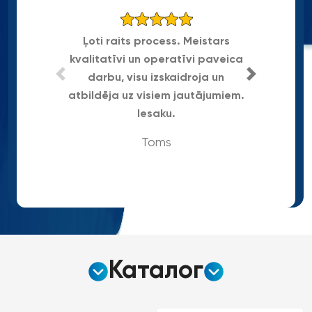
Ļoti raits process. Meistars
kvalitatīvi un operatīvi paveica
Gra
darbu, visu izskaidroja un
atbildēja uz visiem jautājumiem.
Iesaku.
Toms
Каталог