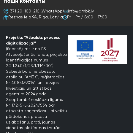
Наши контакты
+371 20-100-216 (WhatsApp)
info@ambk.lv
Rēznas iela 9A, Rīga, Latvija
Pr - Pt / 8:00 - 17:00
Projekts “Atbalsts procesu
digitalizācijai”
(finansējums ir no ES
Atveseļošanās fonda, projekta
identifikācijas numurs
2.2.1.2.i.0/1/23/I/EM/001)
Sabiedrība ar ierobežotu
atbildību “AMBK”, reģistrācijas
Nr. 40103390151, un Latvijas
Investīciju un attīstības
aģentūra 2024.gada
2.septembrī noslēdza līgumu
Nr. 17.2-5-L-2024/534 par
atbalsta saņemšanu, lai veiktu
pārdošanas procesu
uzlabošanu, proti, jaunas
vienotas platformas izstrādi