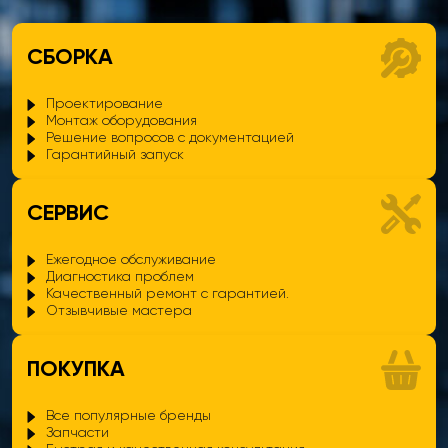
AMBK Group
предлагает услуги промывки широкого спектра
+ Диагностические работы
систем отопления в различных видах объектов, включая:
+ Смета
• Частные дома и квартиры
СБОРКА
• Офисные и торговые помещения
+ Запасные части
• Промышленные и производственные здания
Проектирование
• Системы напольного отопления, радиаторные сети и
+ И другие (спрашивайте индивидуально)
Монтаж оборудования
центральные отопительные котлы
Решение вопросов с документацией
Гарантийный запуск
• Теплообменники, солнечные коллекторы и другие установки с
проточным теплоносителем
СЕРВИС
Ежегодное обслуживание
Диагностика проблем
Качественный ремонт с гарантией.
Отзывчивые мастера
ПОКУПКА
Все популярные бренды
Запчасти