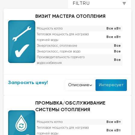
FILTRU
ВИЗИТ МАСТЕРА ОТОПЛЕНИЯ
Все кВт
Мощность котла
Тепловая мощность для нагрева
Все кВт
горячей воды
Все
Энергокласс, отопление
Все
Энергокласс, горячая вода
Производительность горячего
Все
водоснабжения
Мы опытная компания по обслуживанию котлов отопления.
Запросить цену!
Предоставляем качественные, сертифицированные и
Описание
Интересует
официальные услуги с реальными гарантиями на выполненную
работу. Для спокойствия наших клиентов мы работаем по графику.
ПРОМЫВКА/ОБСЛУЖИВАНИЕ
На протяжении многих лет нашему опыту доверяют тысячи
СИСТЕМЫ ОТОПЛЕНИЯ
частных, юридических и муниципальных органов. Работаем с
сертификатами, общение легко и быстро. Качество работы наших
Все кВт
Мощность котла
мастеров строго контролируется и всегда стараемся сделать
Тепловая мощность для нагрева
Все кВт
больше, чем требуется – даем дополнительные консультации по
горячей воды