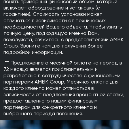
понять примерный финансовый объем, который
Мы работаем со следующими брендами: Junkers, Bosch,
методы очистки.
включает оборудование и установку (с
Viessmann, Buderus, Wolf, Ferroli, Baxi, De Dietrich, Vaillant,
2. Промывку / очистку системы
гарантией). Стоимость установки может
Weishaupt, ProTherm. Для остальных, спрашивайте отдельно.
Наши специалисты стремятся удалить накопившиеся загрязнения,
отличаться в зависимости от технических
Диапазон мощностей отопительных котлов начинается от самых
ржавчину и известковый налёт, используя доступные чистящие
необходимостей Вашего объекта. Чтобы узнать
маленьких мощностей, представленных на рынке, до
средства и технологии, чтобы улучшить состояние системы.
точную цену, подходящую именно Вам,
многомегаваттных установок.
3. Соблюдение требований безопасности
пожалуйста, свяжитесь с представителями AMBK
Мы работаем, придерживаясь строгих протоколов безопасности и
Group. Звоните нам для получения более
Предлагаем следующие услуги для
газовых котлов
:
используя соответствующее оборудование и средства защиты,
подробной информации.
чтобы минимизировать риски.
+ Монтаж
4. Проверку и оптимизацию системы
** Предложение о месячной оплате на период в
+ Сертификация
После промывки мы осматриваем систему, чтобы выявить
72 месяца является приблизительным и
возможные места протечек, и добавляем ингибиторы коррозии,
разработано в сотрудничестве с финансовыми
+ Гарантийный запуск (новые котлы)
помогая защитить оборудование от будущих повреждений.
партнерами AMBK Group. Месячная оплата для
5. Прозрачное взаимодействие
каждого клиента может отличаться в
+ Ремонт
Мы информируем клиентов обо всех этапах процесса – от
зависимости от предложения процентной ставки,
+ Техническое обслуживание
определения стоимости до завершения работ, предоставляем
предоставленного нашим финансовым
отчёт о проделанной работе и рекомендации по дальнейшему
партнером для конкретного клиента и
+ Регулирование для экономии
обслуживанию.
выбранного периода погашения.
+ Дефект с официальным заключением
Типы обслуживаемого оборудования и объектов