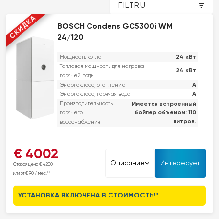
FILTRU
СКИДКА
BOSCH Condens GC5300i WM
24/120
24 кВт
Мощность котла
Тепловая мощность для нагрева
24 кВт
горячей воды
A
Энергокласс, отопление
A
Энергокласс, горячая вода
Производительность
Имеется встроенный
бойлер объемом: 110
горячего
литров.
водоснабжения
Bosch Condens 5300i WM — это мощный конденсационный газовый
€ 4002
котел с встроенным водонагревателем, обеспечивающий как
Описание
Интересует
Старая цена €
4200
отопление, так и подачу горячей воды в одном устройстве. Эта
или от € 90 / мес.**
модель отличается высокой энергоэффективностью, регулируя
потребление газа в соответствии с потребностями, что снижает
УСТАНОВКА ВКЛЮЧЕНА В СТОИМОСТЬ!*
затраты на энергию. Котел оснащен интуитивной системой
управления и имеет современный дизайн, что делает его