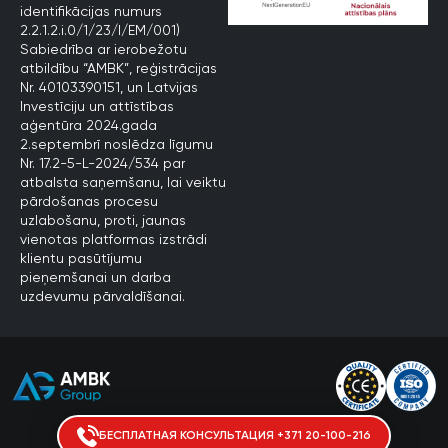
identifikācijas numurs
2.2.1.2.i.0/1/23/I/EM/001)
Sabiedrība ar ierobežotu
atbildību “AMBK”, reģistrācijas
Nr. 40103390151, un Latvijas
Investīciju un attīstības
aģentūra 2024.gada
2.septembrī noslēdza līgumu
Nr. 17.2-5-L-2024/534 par
atbalsta saņemšanu, lai veiktu
pārdošanas procesu
uzlabošanu, proti, jaunas
vienotas platformas izstrādi
klientu pasūtījumu
pieņemšanai un darba
uzdevumu pārvaldīšanai.
БЕСПЛАТНАЯ КОНСУЛЬТАЦИЯ +371 20-100-216