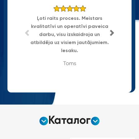
Ļoti raits process. Meistars
kvalitatīvi un operatīvi paveica
Gra
darbu, visu izskaidroja un
atbildēja uz visiem jautājumiem.
Iesaku.
Toms
Каталог